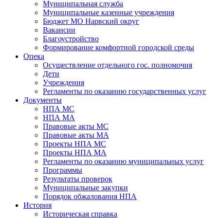
Муниципальная служба
Муниципальные казенные учреждения
Бюджет МО Нарвский округ
Вакансии
Благоустройство
Формирование комфортной городской среды
Опека
Осуществление отдельного гос. полномочия
Дети
Учреждения
Регламенты по оказанию государственных услуг
Документы
НПА МС
НПА МА
Правовые акты МС
Правовые акты МА
Проекты НПА МС
Проекты НПА МА
Регламенты по оказанию муниципальных услуг
Программы
Результаты проверок
Муниципальные закупки
Порядок обжалования НПА
История
Историческая справка