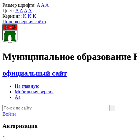
Размер шрифта:
A
A
A
Цвет:
A
A
A
A
Кернинг:
K
K
K
Полная версия сайта
Муниципальное образование 
официальный сайт
На главную
Мобильная версия
Aa
Войти
Авторизация