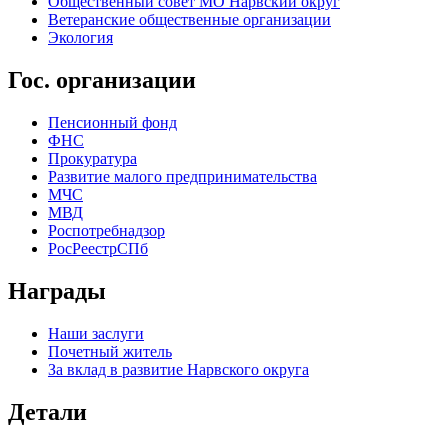
Общественный совет МО Нарвский округ
Ветеранские общественные организации
Экология
Гос. организации
Пенсионный фонд
ФНС
Прокуратура
Развитие малого предпринимательства
МЧС
МВД
Роспотребнадзор
РосРеестрСПб
Награды
Наши заслуги
Почетный житель
За вклад в развитие Нарвского округа
Детали