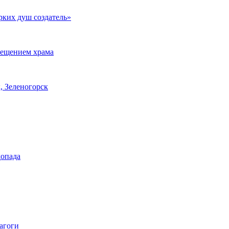
рких душ создатель»
сещением храма
, Зеленогорск
допада
агоги