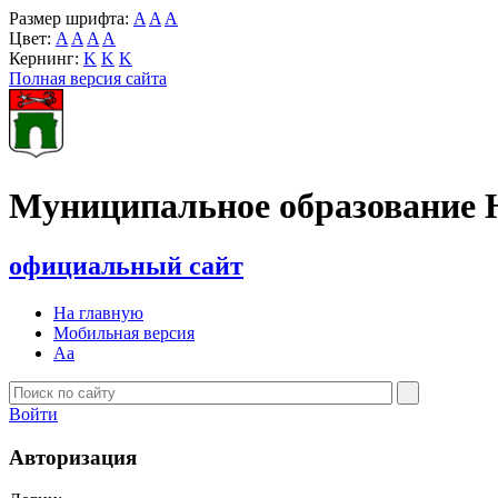
Размер шрифта:
A
A
A
Цвет:
A
A
A
A
Кернинг:
K
K
K
Полная версия сайта
Муниципальное образование 
официальный сайт
На главную
Мобильная версия
Aa
Войти
Авторизация