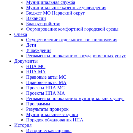
Муниципальная служба
Муниципальные казенные учреждения
Бюджет МО Нарвский округ
Вакансии
Благоустройство
Формирование комфортной городской среды
Опека
Осуществление отдельного гос. полномочия
Дети
Учреждения
Регламенты по оказанию государственных услуг
Документы
НПА МС
НПА МА
Правовые акты МС
Правовые акты МА
Проекты НПА МС
Проекты НПА МА
Регламенты по оказанию муниципальных услуг
Программы
Результаты проверок
Муниципальные закупки
Порядок обжалования НПА
История
Историческая справка