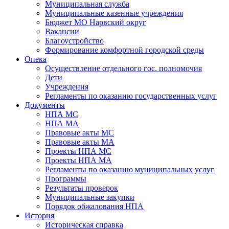
Муниципальная служба
Муниципальные казенные учреждения
Бюджет МО Нарвский округ
Вакансии
Благоустройство
Формирование комфортной городской среды
Опека
Осуществление отдельного гос. полномочия
Дети
Учреждения
Регламенты по оказанию государственных услуг
Документы
НПА МС
НПА МА
Правовые акты МС
Правовые акты МА
Проекты НПА МС
Проекты НПА МА
Регламенты по оказанию муниципальных услуг
Программы
Результаты проверок
Муниципальные закупки
Порядок обжалования НПА
История
Историческая справка