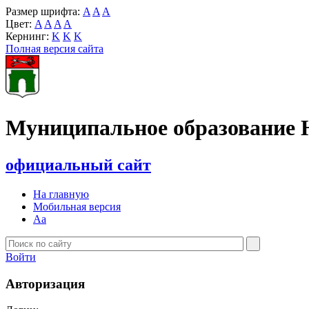
Размер шрифта:
A
A
A
Цвет:
A
A
A
A
Кернинг:
K
K
K
Полная версия сайта
Муниципальное образование 
официальный сайт
На главную
Мобильная версия
Aa
Войти
Авторизация