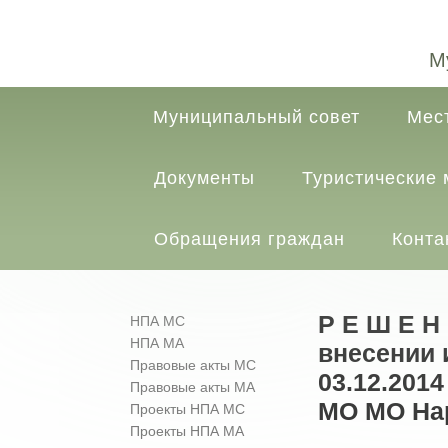
М
Муниципальный совет
Мес
Документы
Туристические
Обращения граждан
Конта
Р Е Ш Е Н 
НПА МС
НПА МА
внесении 
Правовые акты МС
03.12.201
Правовые акты МА
МО МО Нар
Проекты НПА МС
Проекты НПА МА