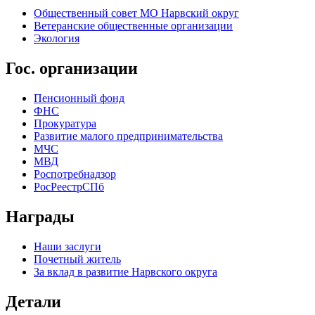
Общественный совет МО Нарвский округ
Ветеранские общественные организации
Экология
Гос. организации
Пенсионный фонд
ФНС
Прокуратура
Развитие малого предпринимательства
МЧС
МВД
Роспотребнадзор
РосРеестрСПб
Награды
Наши заслуги
Почетный житель
За вклад в развитие Нарвского округа
Детали