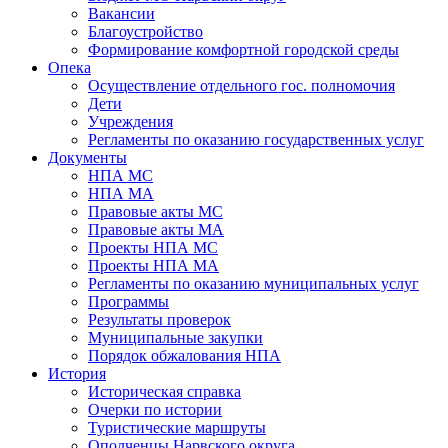
Вакансии
Благоустройство
Формирование комфортной городской среды
Опека
Осуществление отдельного гос. полномочия
Дети
Учреждения
Регламенты по оказанию государственных услуг
Документы
НПА МС
НПА МА
Правовые акты МС
Правовые акты МА
Проекты НПА МС
Проекты НПА МА
Регламенты по оказанию муниципальных услуг
Программы
Результаты проверок
Муниципальные закупки
Порядок обжалования НПА
История
Историческая справка
Очерки по истории
Туристические маршруты
Ополченцы Нарвского округа