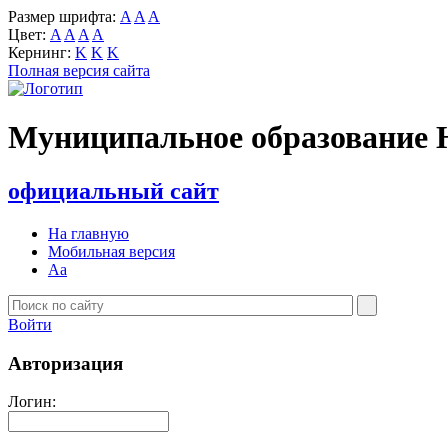
Размер шрифта:
A
A
A
Цвет:
A
A
A
A
Кернинг:
K
K
K
Полная версия сайта
Муниципальное образование 
официальный сайт
На главную
Мобильная версия
Aa
Войти
Авторизация
Логин: