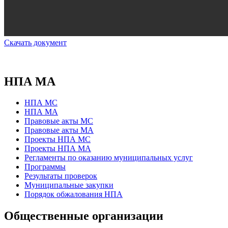
Скачать документ
НПА МА
НПА МС
НПА МА
Правовые акты МС
Правовые акты МА
Проекты НПА МС
Проекты НПА МА
Регламенты по оказанию муниципальных услуг
Программы
Результаты проверок
Муниципальные закупки
Порядок обжалования НПА
Общественные организации